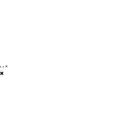
‹
›
×