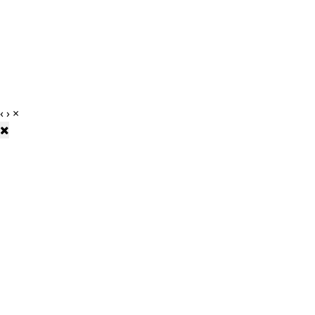
‹
›
×